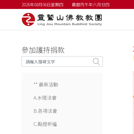
2026年08月06日星期四
農曆丙午年六月廿四
參加護持捐款
** 最新活動
A.水陸法會
B.各項法會
C.點燈祈福