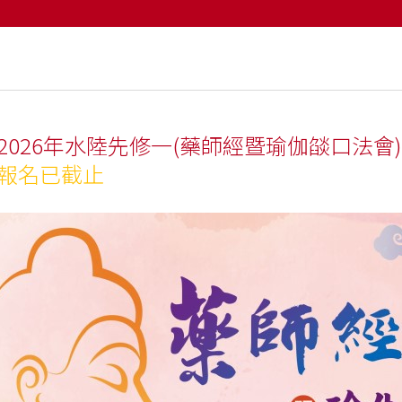
2026年水陸先修一(藥師經暨瑜伽燄口法會)
報名已截止