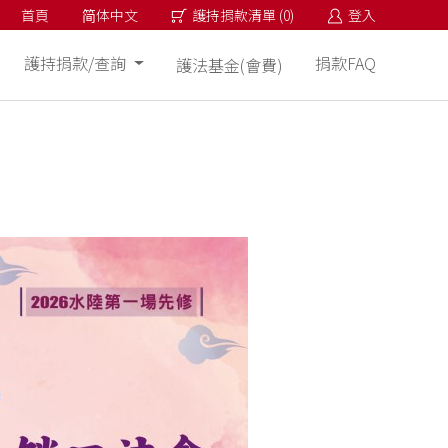
首頁
简体中文
護持捐款清單
(
0
)
登入
護持捐款/查詢
捐款FAQ
護法基金(會費)