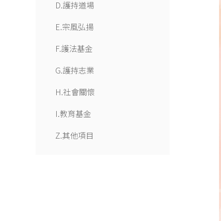
D.護持道場
E.宗風弘揚
F.護法基金
G.護持志業
H.社會關懷
I.教育基金
Z.其他項目